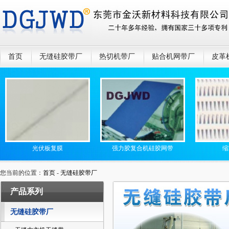
首页
无缝硅胶带厂
热切机带厂
贴合机网带厂
皮革
光伏板复膜
强力胶复合机硅胶网带
缩水
您当前的位置：
首页
-
无缝硅胶带厂
产品系列
无缝硅胶带厂