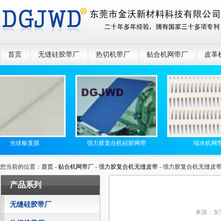
首页
无缝硅胶带厂
热切机带厂
贴合机网带厂
皮革
光伏板复膜
强力胶复合机硅胶网带
缩水机网带
您当前的位置：
首页
-
贴合机网带厂
-
强力胶复合机无缝皮带
- 强力胶复合机无缝皮
产品系列
无缝硅胶带厂
来源：东