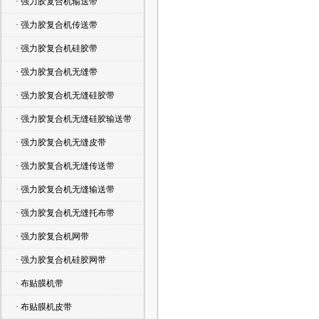
· 强力胶复合机输送带
· 强力胶复合机传送带
· 强力胶复合机硅胶带
· 强力胶复合机无缝带
· 强力胶复合机无缝硅胶带
· 强力胶复合机无缝硅胶输送带
· 强力胶复合机无缝皮带
· 强力胶复合机无缝传送带
· 强力胶复合机无缝输送带
· 强力胶复合机无缝托布带
· 强力胶复合机网带
· 强力胶复合机硅胶网带
· 布贴膜机带
· 布贴膜机皮带