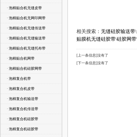
· 泡棉贴合机无缝皮带
· 泡棉贴合机无网印网带
· 泡棉贴合机无缝传送带
相关搜索：
无缝硅胶输送带
\
· 泡棉贴合机无缝输送带
贴膜机无缝硅胶带
\
硅胶网带
· 泡棉贴合机无缝托布带
[上一条信息]沒有了
· 泡棉贴合机网带
[下一条信息]沒有了
· 泡棉贴合机硅胶网带
· 泡棉复合机带
· 泡棉复合机皮带
· 泡棉复合机输送带
· 泡棉复合机传送带
· 泡棉复合机硅胶带
· 泡棉复合机硅胶带