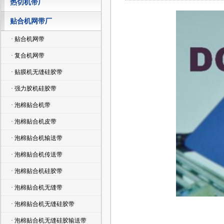
热切机带厂
贴合机网带厂
· 贴合机网带
· 复合机网带
· 贴膜机无缝硅胶带
· 强力胶机硅胶带
· 泡棉贴合机带
· 泡棉贴合机皮带
· 泡棉贴合机输送带
· 泡棉贴合机传送带
· 泡棉贴合机硅胶带
· 泡棉贴合机无缝带
· 泡棉贴合机无缝硅胶带
· 泡棉贴合机无缝硅胶输送带