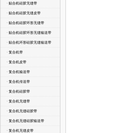
· 贴合机硅胶无缝带
· 贴合机硅胶无缝皮带
· 贴合机硅胶环形无缝带
· 贴合机硅胶环形无缝输送带
· 贴合机环形硅胶无缝输送带
· 复合机带
· 复合机皮带
· 复合机输送带
· 复合机传送带
· 复合机硅胶带
· 复合机无缝带
· 复合机无缝硅胶带
· 复合机无缝硅胶输送带
· 复合机无缝皮带