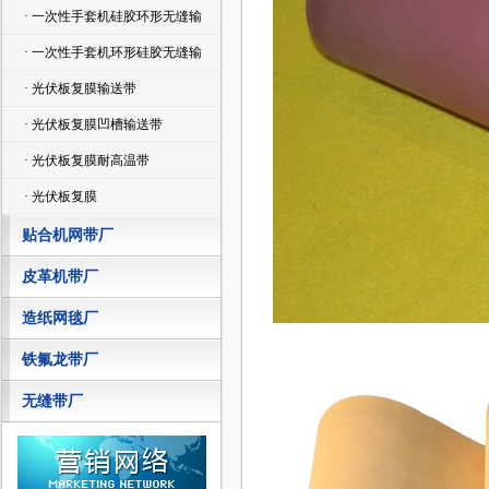
· 一次性手套机硅胶环形无缝输
· 一次性手套机环形硅胶无缝输
· 光伏板复膜输送带
· 光伏板复膜凹槽输送带
· 光伏板复膜耐高温带
· 光伏板复膜
贴合机网带厂
皮革机带厂
造纸网毯厂
铁氟龙带厂
无缝带厂