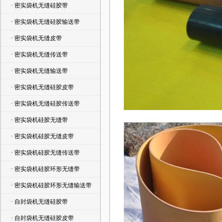
· 密实袋机无缝硅胶带
· 密实袋机无缝硅胶输送带
· 密实袋机无缝皮带
· 密实袋机无缝传送带
· 密实袋机无缝输送带
· 密实袋机无缝硅胶皮带
· 密实袋机无缝硅胶传送带
· 密实袋机硅胶无缝带
· 密实袋机硅胶无缝皮带
· 密实袋机硅胶无缝传送带
· 密实袋机硅胶环形无缝带
· 密实袋机硅胶环形无缝输送带
· 自封袋机无缝硅胶带
· 自封袋机无缝硅胶皮带