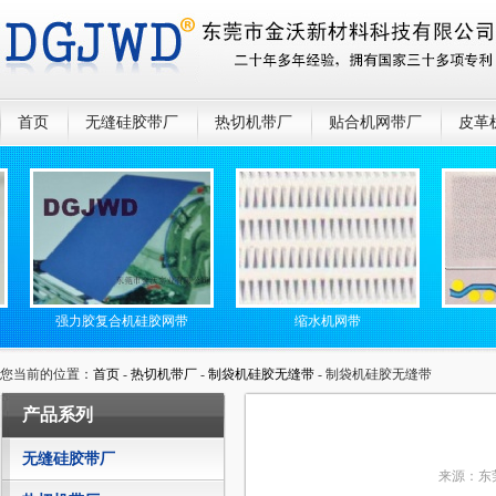
首页
无缝硅胶带厂
热切机带厂
贴合机网带厂
皮革
强力胶复合机硅胶网带
缩水机网带
过滤网
您当前的位置：
首页
-
热切机带厂
-
制袋机硅胶无缝带
- 制袋机硅胶无缝带
产品系列
无缝硅胶带厂
来源：东