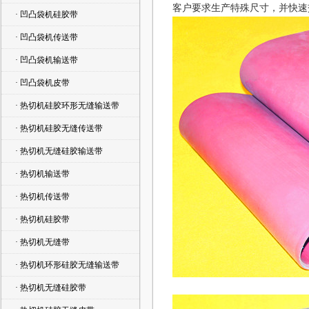
客户要求生产特殊尺寸，并快速
· 凹凸袋机硅胶带
· 凹凸袋机传送带
· 凹凸袋机输送带
· 凹凸袋机皮带
· 热切机硅胶环形无缝输送带
· 热切机硅胶无缝传送带
· 热切机无缝硅胶输送带
· 热切机输送带
· 热切机传送带
· 热切机硅胶带
· 热切机无缝带
· 热切机环形硅胶无缝输送带
· 热切机无缝硅胶带