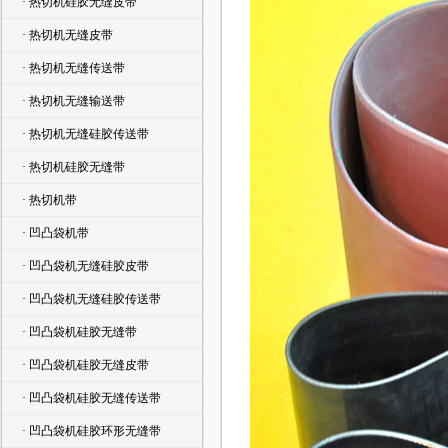
· 热切机硅胶无缝皮带
· 热切机无缝皮带
· 热切机无缝传送带
· 热切机无缝输送带
· 热切机无缝硅胶传送带
· 热切机硅胶无缝带
· 热切机带
· 凹凸袋机带
· 凹凸袋机无缝硅胶皮带
· 凹凸袋机无缝硅胶传送带
· 凹凸袋机硅胶无缝带
· 凹凸袋机硅胶无缝皮带
· 凹凸袋机硅胶无缝传送带
· 凹凸袋机硅胶环形无缝带