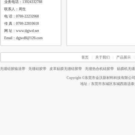
业务电话：13924332788
联系人：周生
电 话：0769-22232968
传 真：0769-22810618
网 址：www.dgjwd.net
Email：dgjwd8@126.com
首页
|
关于我们
|
产品展示
|
无缝硅胶输送带
无缝硅胶带
皮革贴膜无缝硅胶带
无缝热合机硅胶带
贴膜机无缝
Copyright ©
东莞市金沃新材料科技有限公
地址：东莞市东城区东城西路适泰大厦3号 电