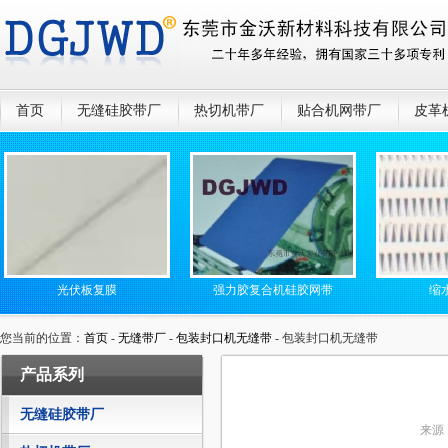
首页
无缝硅胶带厂
热切机带厂
贴合机网带厂
皮革
光伏板复膜
强力胶复合机硅胶网带
缩水机
您当前的位置：
首页
-
无缝带厂
-
包装封口机无缝带
- 包装封口机无缝带
产品系列
无缝硅胶带厂
来源