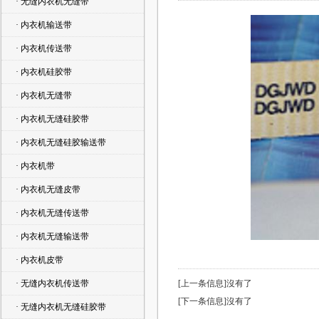
· 无缝内衣机无缝带
· 内衣机输送带
· 内衣机传送带
· 内衣机硅胶带
· 内衣机无缝带
· 内衣机无缝硅胶带
· 内衣机无缝硅胶输送带
· 内衣机带
· 内衣机无缝皮带
· 内衣机无缝传送带
· 内衣机无缝输送带
· 内衣机皮带
· 无缝内衣机传送带
[上一条信息]沒有了
[下一条信息]沒有了
· 无缝内衣机无缝硅胶带