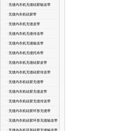
· 无缝内衣机无缝硅胶输送带
· 无缝内衣机硅胶带
· 无缝内衣机无缝皮带
· 无缝内衣机无缝传送带
· 无缝内衣机无缝输送带
· 无缝内衣机无缝托布带
· 无缝内衣机无缝硅胶皮带
· 无缝内衣机无缝硅胶传送带
· 无缝内衣机硅胶无缝带
· 无缝内衣机硅胶无缝皮带
· 无缝内衣机硅胶无缝传送带
· 无缝内衣机硅胶环形无缝带
· 无缝内衣机硅胶环形无缝输送带
· 无缝内衣机环形硅胶无缝输送带