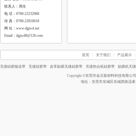
联系人：周生
电 话：0769-22232968
传 真：0769-22810618
网 址：www.dgjwd.net
Email：dgjwd8@126.com
首页
|
关于我们
|
产品展示
|
无缝硅胶输送带
无缝硅胶带
皮革贴膜无缝硅胶带
无缝热合机硅胶带
贴膜机无缝
Copyright ©
东莞市金沃新材料科技有限公
地址：东莞市东城区东城西路适泰大厦3号 电