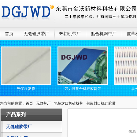
首页
无缝硅胶带厂
热切机带厂
贴合机网带厂
皮革
光伏板复膜
强力胶复合机硅胶网带
缩水机
您当前的位置：
首页
-
无缝带厂
-
包装封口机硅胶带
- 包装封口机硅胶带
产品系列
无缝硅胶带厂
来源