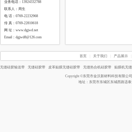
业务电话：13924332788
联系人：周生
电 话：0769-22232968
传 真：0769-22810618
网 址：www.dgjwd.net
Email：dgjwd8@126.com
首页
|
关于我们
|
产品展示
|
无缝硅胶输送带
无缝硅胶带
皮革贴膜无缝硅胶带
无缝热合机硅胶带
贴膜机无缝
Copyright ©
东莞市金沃新材料科技有限公
地址：东莞市东城区东城西路适泰大厦3号 电