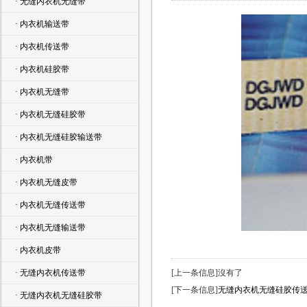
· 无缝内衣机无缝带
· 内衣机输送带
· 内衣机传送带
· 内衣机硅胶带
· 内衣机无缝带
· 内衣机无缝硅胶带
· 内衣机无缝硅胶输送带
· 内衣机带
· 内衣机无缝皮带
· 内衣机无缝传送带
· 内衣机无缝输送带
· 内衣机皮带
· 无缝内衣机传送带
[上一条信息]沒有了
[下一条信息]
无缝内衣机无缝硅胶传
· 无缝内衣机无缝硅胶带