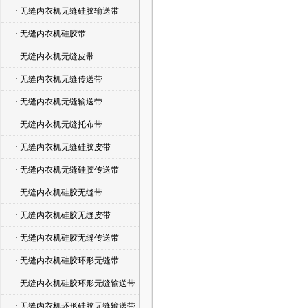
· 无缝内衣机无缝硅胶输送带
· 无缝内衣机硅胶带
· 无缝内衣机无缝皮带
· 无缝内衣机无缝传送带
· 无缝内衣机无缝输送带
· 无缝内衣机无缝托布带
· 无缝内衣机无缝硅胶皮带
· 无缝内衣机无缝硅胶传送带
· 无缝内衣机硅胶无缝带
· 无缝内衣机硅胶无缝皮带
· 无缝内衣机硅胶无缝传送带
· 无缝内衣机硅胶环形无缝带
· 无缝内衣机硅胶环形无缝输送带
· 无缝内衣机环形硅胶无缝输送带