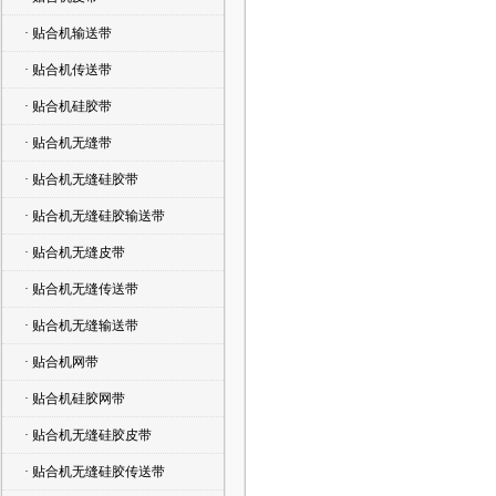
· 贴合机输送带
· 贴合机传送带
· 贴合机硅胶带
· 贴合机无缝带
· 贴合机无缝硅胶带
· 贴合机无缝硅胶输送带
· 贴合机无缝皮带
· 贴合机无缝传送带
· 贴合机无缝输送带
· 贴合机网带
· 贴合机硅胶网带
· 贴合机无缝硅胶皮带
· 贴合机无缝硅胶传送带