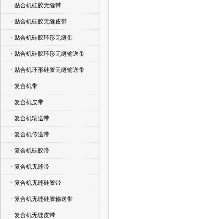
· 贴合机硅胶无缝带
· 贴合机硅胶无缝皮带
· 贴合机硅胶环形无缝带
· 贴合机硅胶环形无缝输送带
· 贴合机环形硅胶无缝输送带
· 复合机带
· 复合机皮带
· 复合机输送带
· 复合机传送带
· 复合机硅胶带
· 复合机无缝带
· 复合机无缝硅胶带
· 复合机无缝硅胶输送带
· 复合机无缝皮带