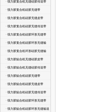
· 强力胶复合机无缝硅胶传送带
· 强力胶复合机硅胶无缝带
· 强力胶复合机硅胶无缝皮带
· 强力胶复合机硅胶无缝传送带
· 强力胶复合机硅胶环形无缝带
· 强力胶复合机硅胶环形无缝输
· 强力胶复合机环形硅胶无缝输
· 强力胶贴合机无缝硅胶皮带
· 强力胶贴合机无缝硅胶传送带
· 强力胶贴合机硅胶无缝带
· 强力胶贴合机硅胶无缝皮带
· 强力胶贴合机硅胶无缝传送带
· 强力胶贴合机硅胶环形无缝带
· 强力胶贴合机硅胶环形无缝输送