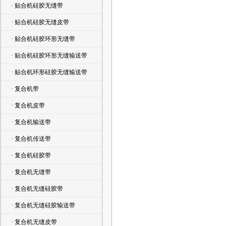
· 贴合机硅胶无缝带
· 贴合机硅胶无缝皮带
· 贴合机硅胶环形无缝带
· 贴合机硅胶环形无缝输送带
· 贴合机环形硅胶无缝输送带
· 复合机带
· 复合机皮带
· 复合机输送带
· 复合机传送带
· 复合机硅胶带
· 复合机无缝带
· 复合机无缝硅胶带
· 复合机无缝硅胶输送带
· 复合机无缝皮带