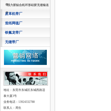
带
· 强力胶贴合机环形硅胶无缝输送
带
皮革机带厂
造纸网毯厂
铁氟龙带厂
无缝带厂
地址：东莞市东城区东城西路适
泰大厦3号
业务电话：13924332788
联系人：周生