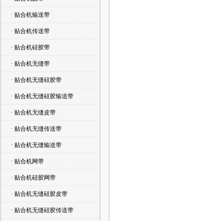
· 贴合机输送带
· 贴合机传送带
· 贴合机硅胶带
· 贴合机无缝带
· 贴合机无缝硅胶带
· 贴合机无缝硅胶输送带
· 贴合机无缝皮带
· 贴合机无缝传送带
· 贴合机无缝输送带
· 贴合机网带
· 贴合机硅胶网带
· 贴合机无缝硅胶皮带
· 贴合机无缝硅胶传送带