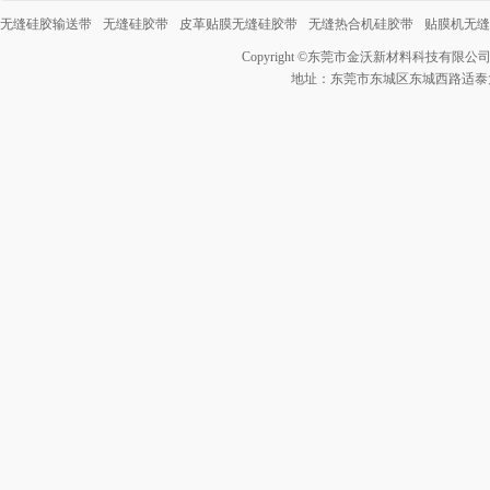
无缝硅胶输送带
无缝硅胶带
皮革贴膜无缝硅胶带
无缝热合机硅胶带
贴膜机无缝
Copyright ©
东莞市金沃新材料科技有限公
地址：东莞市东城区东城西路适泰大厦3号 电