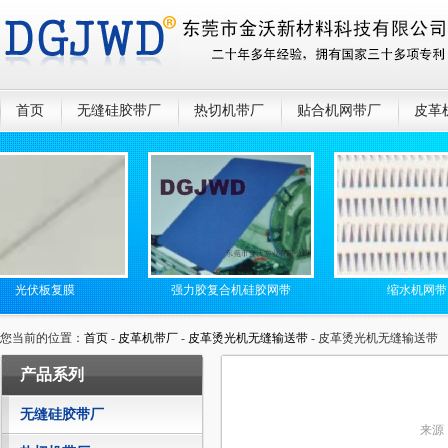
首页
无缝硅胶带厂
热切机带厂
贴合机网带厂
皮革
伏板复膜
强力胶复合机硅胶网带
缩水机网带
您当前的位置：
首页
-
皮革机带厂
-
皮革烫光机无缝输送带
- 皮革烫光机无缝输送带
产品系列
无缝硅胶带厂
来源