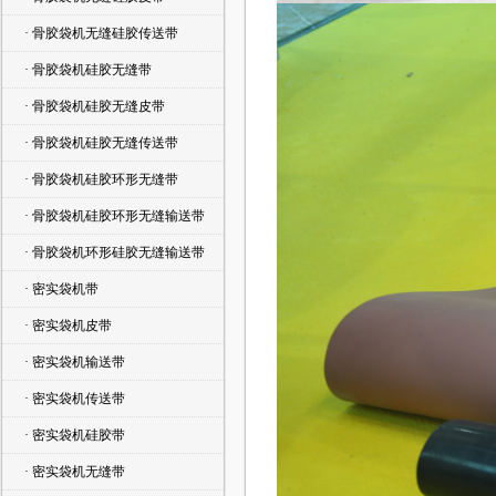
· 骨胶袋机无缝硅胶传送带
· 骨胶袋机硅胶无缝带
· 骨胶袋机硅胶无缝皮带
· 骨胶袋机硅胶无缝传送带
· 骨胶袋机硅胶环形无缝带
· 骨胶袋机硅胶环形无缝输送带
· 骨胶袋机环形硅胶无缝输送带
· 密实袋机带
· 密实袋机皮带
· 密实袋机输送带
· 密实袋机传送带
· 密实袋机硅胶带
· 密实袋机无缝带