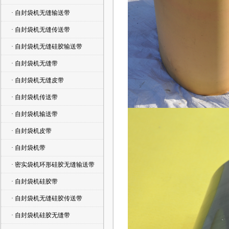
· 自封袋机无缝输送带
· 自封袋机无缝传送带
· 自封袋机无缝硅胶输送带
· 自封袋机无缝带
· 自封袋机无缝皮带
· 自封袋机传送带
· 自封袋机输送带
· 自封袋机皮带
· 自封袋机带
· 密实袋机环形硅胶无缝输送带
· 自封袋机硅胶带
· 自封袋机无缝硅胶传送带
· 自封袋机硅胶无缝带