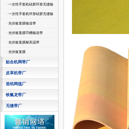
· 一次性手套机硅胶环形无缝输
· 一次性手套机环形硅胶无缝输
· 光伏板复膜输送带
· 光伏板复膜凹槽输送带
· 光伏板复膜耐高温带
· 光伏板复膜
贴合机网带厂
皮革机带厂
造纸网毯厂
铁氟龙带厂
无缝带厂