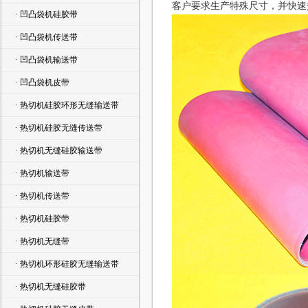
客户要求生产特殊尺寸，并快速
· 凹凸袋机硅胶带
· 凹凸袋机传送带
· 凹凸袋机输送带
· 凹凸袋机皮带
· 热切机硅胶环形无缝输送带
· 热切机硅胶无缝传送带
· 热切机无缝硅胶输送带
· 热切机输送带
· 热切机传送带
· 热切机硅胶带
· 热切机无缝带
· 热切机环形硅胶无缝输送带
· 热切机无缝硅胶带