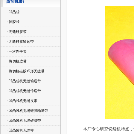
热切机带厂
· 凹凸袋
· 骨胶袋
· 无缝硅胶带
· 无缝硅胶输运带
· 一次性手套
· 热切机皮带
· 热切机硅胶环形无缝带
· 凹凸袋机无缝输送带
· 凹凸袋机无缝传送带
· 凹凸袋机无缝皮带
· 凹凸袋机无缝硅胶输送带
· 凹凸袋机无缝硅胶带
       本厂专心研究切袋机特点，专一生产切袋机带，生产能力大、所以现货拥有大量常规尺寸的切袋机带，更能按
· 凹凸袋机无缝带