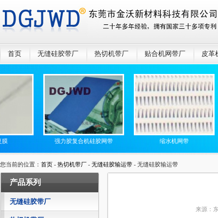
首页
无缝硅胶带厂
热切机带厂
贴合机网带厂
皮革
强力胶复合机硅胶网带
缩水机网带
您当前的位置：
首页
-
热切机带厂
-
无缝硅胶输运带
- 无缝硅胶输运带
产品系列
无缝硅胶带厂
来源：