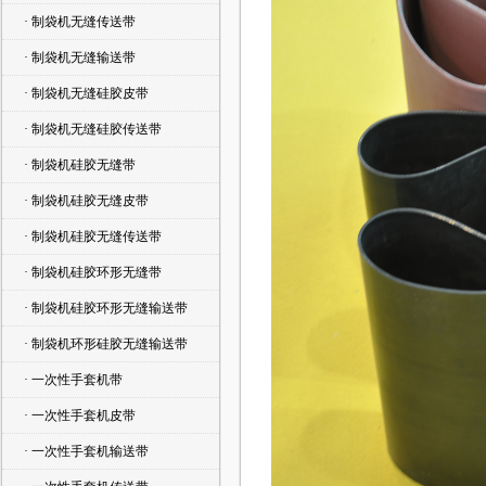
· 制袋机无缝传送带
· 制袋机无缝输送带
· 制袋机无缝硅胶皮带
· 制袋机无缝硅胶传送带
· 制袋机硅胶无缝带
· 制袋机硅胶无缝皮带
· 制袋机硅胶无缝传送带
· 制袋机硅胶环形无缝带
· 制袋机硅胶环形无缝输送带
· 制袋机环形硅胶无缝输送带
· 一次性手套机带
· 一次性手套机皮带
· 一次性手套机输送带