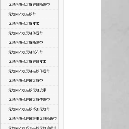
· 无缝内衣机无缝硅胶输送带
· 无缝内衣机硅胶带
· 无缝内衣机无缝皮带
· 无缝内衣机无缝传送带
· 无缝内衣机无缝输送带
· 无缝内衣机无缝托布带
· 无缝内衣机无缝硅胶皮带
· 无缝内衣机无缝硅胶传送带
· 无缝内衣机硅胶无缝带
· 无缝内衣机硅胶无缝皮带
· 无缝内衣机硅胶无缝传送带
· 无缝内衣机硅胶环形无缝带
· 无缝内衣机硅胶环形无缝输送带
· 无缝内衣机环形硅胶无缝输送带