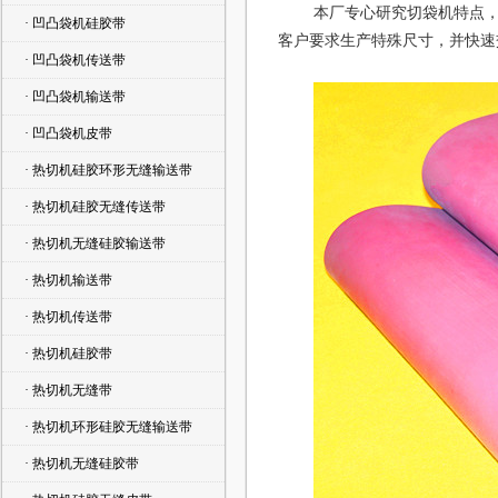
	本厂专心研究切袋机特点，专一生产切袋机带，生产能力大、所以现货拥有大量常规尺寸的切袋机带，更能按
· 凹凸袋机硅胶带
· 凹凸袋机传送带
· 凹凸袋机输送带
· 凹凸袋机皮带
· 热切机硅胶环形无缝输送带
· 热切机硅胶无缝传送带
· 热切机无缝硅胶输送带
· 热切机输送带
· 热切机传送带
· 热切机硅胶带
· 热切机无缝带
· 热切机环形硅胶无缝输送带
· 热切机无缝硅胶带