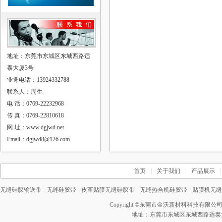
地址：东莞市东城区东城西路适
泰大厦3号
业务电话：13924332788
联系人：周生
电 话：0769-22232968
传 真：0769-22810618
网 址：www.dgjwd.net
Email：dgjwd8@126.com
首页
|
关于我们
|
产品展示
|
无缝硅胶输送带
无缝硅胶带
皮革贴膜无缝硅胶带
无缝热合机硅胶带
贴膜机无缝
Copyright ©
东莞市金沃新材料科技有限公
地址：东莞市东城区东城西路适泰大厦3号 电