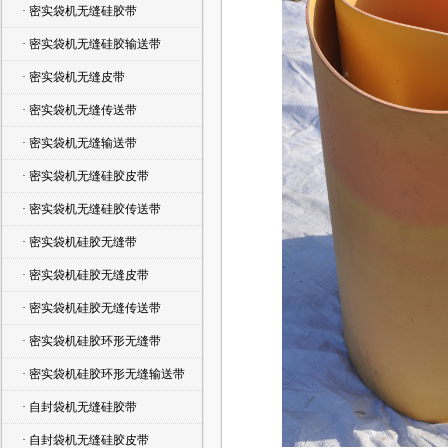
· 密实袋机无缝硅胶带
· 密实袋机无缝硅胶输送带
· 密实袋机无缝皮带
· 密实袋机无缝传送带
· 密实袋机无缝输送带
· 密实袋机无缝硅胶皮带
· 密实袋机无缝硅胶传送带
· 密实袋机硅胶无缝带
· 密实袋机硅胶无缝皮带
· 密实袋机硅胶无缝传送带
· 密实袋机硅胶环形无缝带
· 密实袋机硅胶环形无缝输送带
· 自封袋机无缝硅胶带
· 自封袋机无缝硅胶皮带