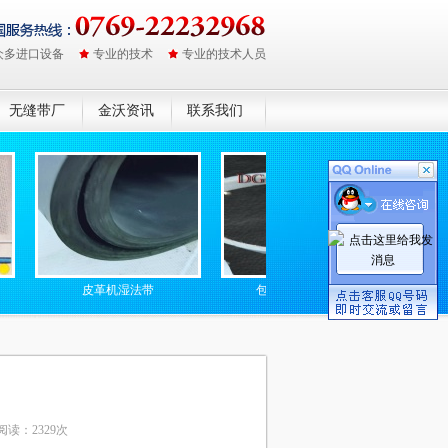
众多进口设备
专业的技术
专业的技术人员
无缝带厂
金沃资讯
联系我们
皮革机湿法带
包装封口机硅胶带
防静
阅读：2329次