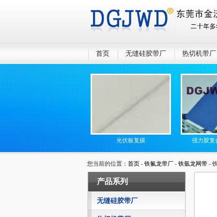
首页
无缝硅胶带厂
热切机带厂
防静电无缝高温传送带
光伏板复膜
强力胶复合
您当前的位置：
首页
-
铁氟龙带厂
-
铁氩龙网带
- 
产品系列
无缝硅胶带厂