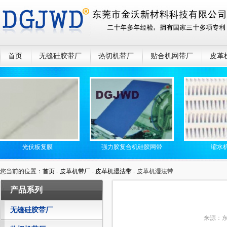
首页
无缝硅胶带厂
热切机带厂
贴合机网带厂
皮革
光伏板复膜
强力胶复合机硅胶网带
缩水机网
您当前的位置：
首页
-
皮革机带厂
-
皮革机湿法带
- 皮革机湿法带
产品系列
无缝硅胶带厂
来源：