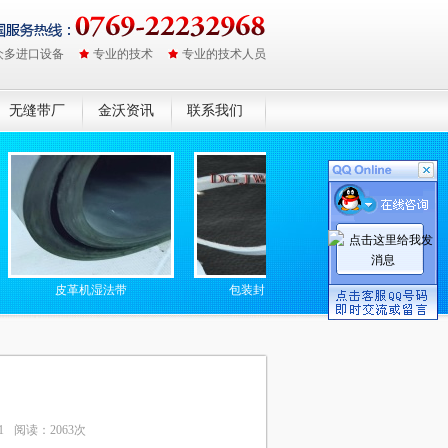
众多进口设备
专业的技术
专业的技术人员
无缝带厂
金沃资讯
联系我们
皮革机湿法带
包装封口机硅胶带
防静电无缝高
1
阅读：2063次