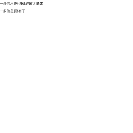
上一条信息]
热切机硅胶无缝带
下一条信息]沒有了