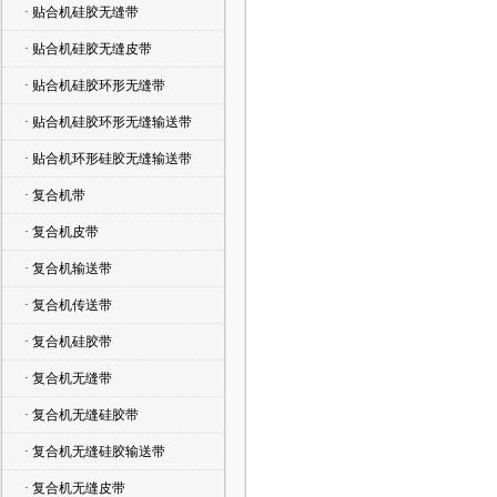
· 贴合机硅胶无缝带
· 贴合机硅胶无缝皮带
· 贴合机硅胶环形无缝带
· 贴合机硅胶环形无缝输送带
· 贴合机环形硅胶无缝输送带
· 复合机带
· 复合机皮带
· 复合机输送带
· 复合机传送带
· 复合机硅胶带
· 复合机无缝带
· 复合机无缝硅胶带
· 复合机无缝硅胶输送带
· 复合机无缝皮带