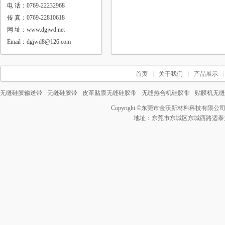
电 话：0769-22232968
传 真：0769-22810618
网 址：www.dgjwd.net
Email：dgjwd8@126.com
首页
|
关于我们
|
产品展示
|
无缝硅胶输送带
无缝硅胶带
皮革贴膜无缝硅胶带
无缝热合机硅胶带
贴膜机无缝
Copyright ©
东莞市金沃新材料科技有限公
地址：东莞市东城区东城西路适泰大厦3号 电