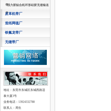
带
· 强力胶贴合机环形硅胶无缝输送
带
皮革机带厂
造纸网毯厂
铁氟龙带厂
无缝带厂
地址：东莞市东城区东城西路适
泰大厦3号
业务电话：13924332788
联系人：周生