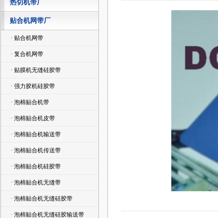
热切机带厂
贴合机网带厂
· 贴合机网带
· 复合机网带
· 贴膜机无缝硅胶带
· 强力胶机硅胶带
· 泡棉贴合机带
· 泡棉贴合机皮带
· 泡棉贴合机输送带
· 泡棉贴合机传送带
· 泡棉贴合机硅胶带
· 泡棉贴合机无缝带
· 泡棉贴合机无缝硅胶带
· 泡棉贴合机无缝硅胶输送带