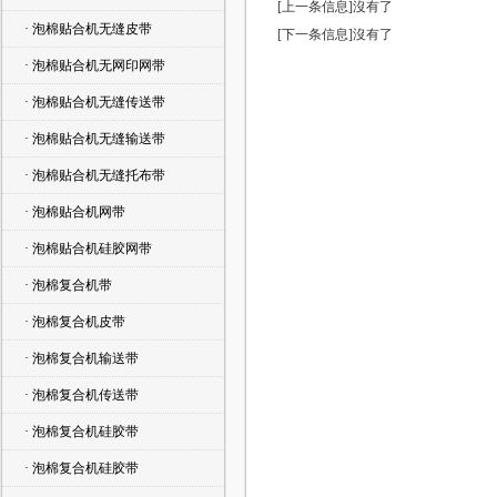
[上一条信息]沒有了
· 泡棉贴合机无缝皮带
[下一条信息]沒有了
· 泡棉贴合机无网印网带
· 泡棉贴合机无缝传送带
· 泡棉贴合机无缝输送带
· 泡棉贴合机无缝托布带
· 泡棉贴合机网带
· 泡棉贴合机硅胶网带
· 泡棉复合机带
· 泡棉复合机皮带
· 泡棉复合机输送带
· 泡棉复合机传送带
· 泡棉复合机硅胶带
· 泡棉复合机硅胶带