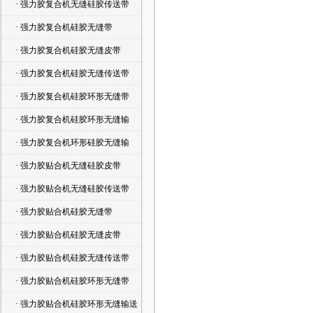
· 强力胶复合机无缝硅胶传送带
· 强力胶复合机硅胶无缝带
· 强力胶复合机硅胶无缝皮带
· 强力胶复合机硅胶无缝传送带
· 强力胶复合机硅胶环形无缝带
· 强力胶复合机硅胶环形无缝输
· 强力胶复合机环形硅胶无缝输
· 强力胶贴合机无缝硅胶皮带
· 强力胶贴合机无缝硅胶传送带
· 强力胶贴合机硅胶无缝带
· 强力胶贴合机硅胶无缝皮带
· 强力胶贴合机硅胶无缝传送带
· 强力胶贴合机硅胶环形无缝带
· 强力胶贴合机硅胶环形无缝输送