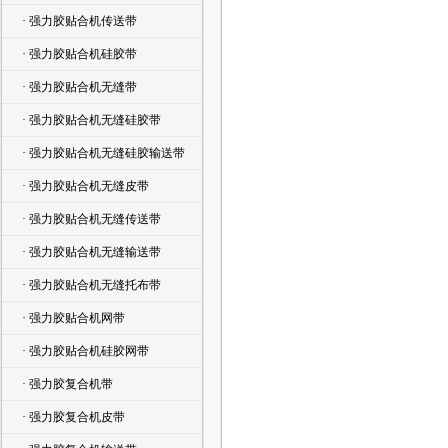
· 强力胶贴合机传送带
· 强力胶贴合机硅胶带
· 强力胶贴合机无缝带
· 强力胶贴合机无缝硅胶带
· 强力胶贴合机无缝硅胶输送带
· 强力胶贴合机无缝皮带
· 强力胶贴合机无缝传送带
· 强力胶贴合机无缝输送带
· 强力胶贴合机无缝托布带
· 强力胶贴合机网带
· 强力胶贴合机硅胶网带
· 强力胶复合机带
· 强力胶复合机皮带