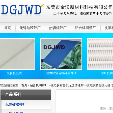
首页
无缝硅胶带厂
热切机带厂
贴合机网带厂
皮革
光伏板复膜
强力胶复合机硅胶网带
缩水机网带
您当前的位置：
首页
-
贴合机网带厂
-
强力胶贴合机无缝传送带
- 强力胶贴合机无缝
产品系列
无缝硅胶带厂
来源：东