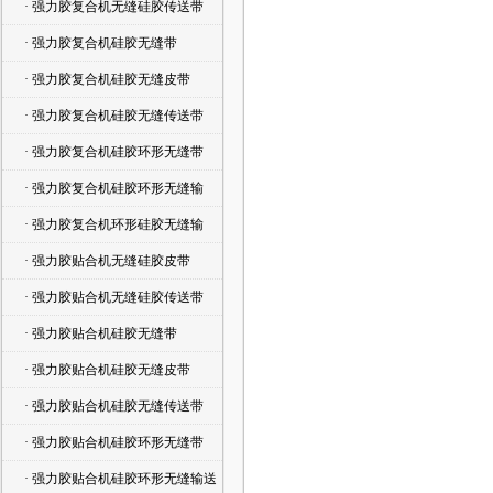
· 强力胶复合机无缝硅胶传送带
· 强力胶复合机硅胶无缝带
· 强力胶复合机硅胶无缝皮带
· 强力胶复合机硅胶无缝传送带
· 强力胶复合机硅胶环形无缝带
· 强力胶复合机硅胶环形无缝输
· 强力胶复合机环形硅胶无缝输
· 强力胶贴合机无缝硅胶皮带
· 强力胶贴合机无缝硅胶传送带
· 强力胶贴合机硅胶无缝带
· 强力胶贴合机硅胶无缝皮带
· 强力胶贴合机硅胶无缝传送带
· 强力胶贴合机硅胶环形无缝带
· 强力胶贴合机硅胶环形无缝输送