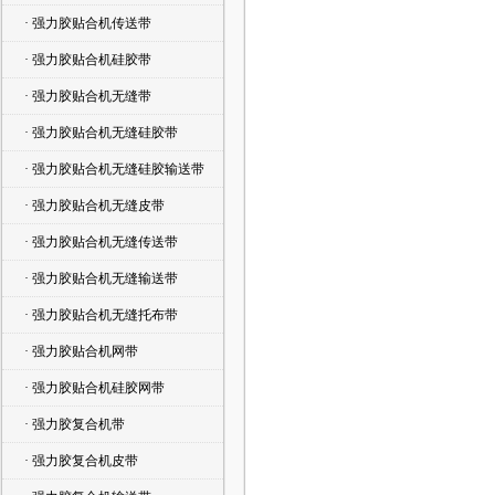
· 强力胶贴合机传送带
· 强力胶贴合机硅胶带
· 强力胶贴合机无缝带
· 强力胶贴合机无缝硅胶带
· 强力胶贴合机无缝硅胶输送带
· 强力胶贴合机无缝皮带
· 强力胶贴合机无缝传送带
· 强力胶贴合机无缝输送带
· 强力胶贴合机无缝托布带
· 强力胶贴合机网带
· 强力胶贴合机硅胶网带
· 强力胶复合机带
· 强力胶复合机皮带