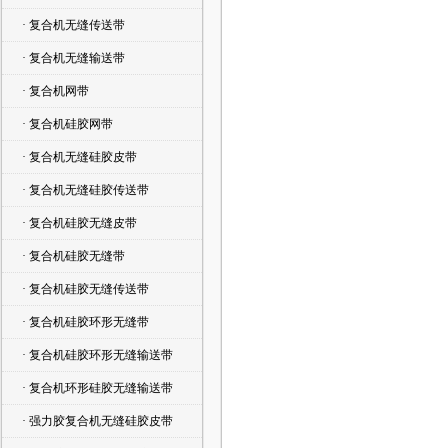
· 复合机无缝传送带
· 复合机无缝输送带
· 复合机网带
· 复合机硅胶网带
· 复合机无缝硅胶皮带
· 复合机无缝硅胶传送带
· 复合机硅胶无缝皮带
· 复合机硅胶无缝带
· 复合机硅胶无缝传送带
· 复合机硅胶环形无缝带
· 复合机硅胶环形无缝输送带
· 复合机环形硅胶无缝输送带
· 强力胶复合机无缝硅胶皮带