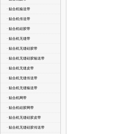
· 贴合机输送带
· 贴合机传送带
· 贴合机硅胶带
· 贴合机无缝带
· 贴合机无缝硅胶带
· 贴合机无缝硅胶输送带
· 贴合机无缝皮带
· 贴合机无缝传送带
· 贴合机无缝输送带
· 贴合机网带
· 贴合机硅胶网带
· 贴合机无缝硅胶皮带
· 贴合机无缝硅胶传送带