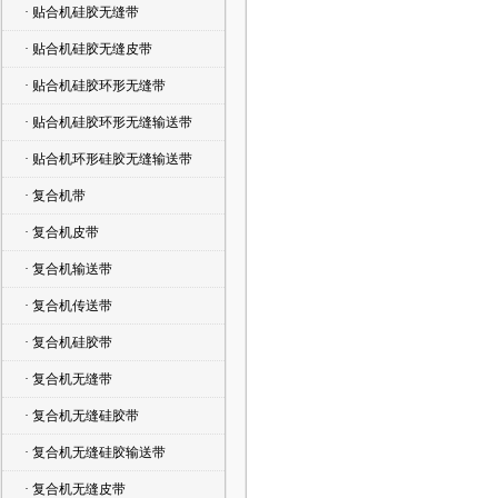
· 贴合机硅胶无缝带
· 贴合机硅胶无缝皮带
· 贴合机硅胶环形无缝带
· 贴合机硅胶环形无缝输送带
· 贴合机环形硅胶无缝输送带
· 复合机带
· 复合机皮带
· 复合机输送带
· 复合机传送带
· 复合机硅胶带
· 复合机无缝带
· 复合机无缝硅胶带
· 复合机无缝硅胶输送带
· 复合机无缝皮带